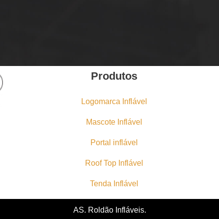
Produtos
Logomarca Inflável
Mascote Inflável
.
Portal inflável
Roof Top Inflável
Tenda Inflável
AS. Roldão Infláveis.