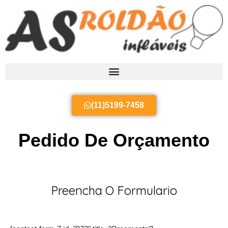
Ir
para
o
conteúdo
(11)5199-7458
Pedido De Orçamento
Preencha O Formulario