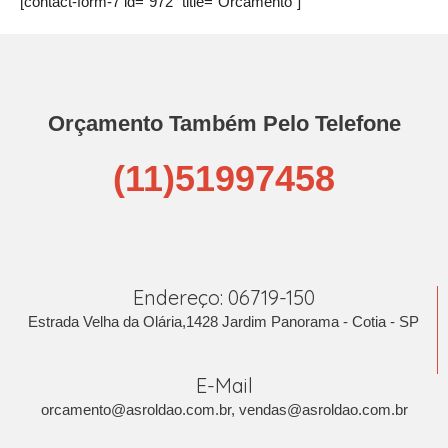
[contact-form-7 id="972" title="Orcamento"]
Orçamento Também Pelo Telefone
(11)51997458
Endereço: 06719-150
Estrada Velha da Olária,1428 Jardim Panorama - Cotia - SP
E-Mail
orcamento@asroldao.com.br
,
vendas@asroldao.com.br